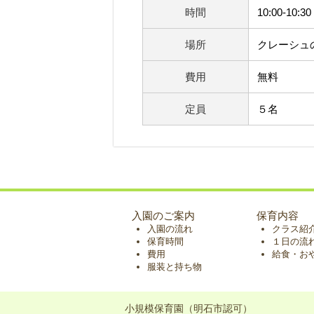
時間
10:00-10:30
場所
クレーシュ
費用
無料
定員
５名
入園のご案内
保育内容
入園の流れ
クラス紹
保育時間
１日の流
費用
給食・お
服装と持ち物
小規模保育園（明石市認可）